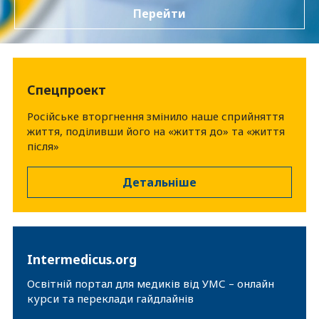
Перейти
Власний кабінет для членів УМС
Спецпроект
Російське вторгнення змінило наше сприйняття
життя, поділивши його на «життя до» та «життя
після»
Детальніше
Intermedicus.org
Освітній портал для медиків від УМС – онлайн
курси та переклади гайдлайнів