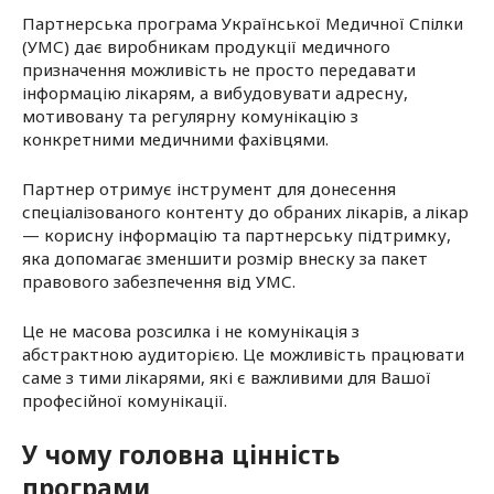
Партнерська програма Української Медичної Спілки
Власний кабінет для членів УМС
(УМС) дає виробникам продукції медичного
призначення можливість не просто передавати
інформацію лікарям, а вибудовувати адресну,
мотивовану та регулярну комунікацію з
конкретними медичними фахівцями.
Партнер отримує інструмент для донесення
спеціалізованого контенту до обраних лікарів, а лікар
— корисну інформацію та партнерську підтримку,
яка допомагає зменшити розмір внеску за пакет
правового забезпечення від УМС.
Це не масова розсилка і не комунікація з
абстрактною аудиторією. Це можливість працювати
саме з тими лікарями, які є важливими для Вашої
професійної комунікації.
У чому головна цінність
програми