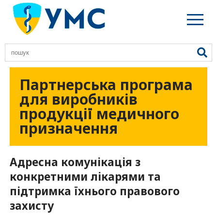
Головна
Про нас
Партнерська програма
для виробників
Правила УМС
продукції медичного
призначення
Членство
Резонансні теми
Адресна комунікація з
конкретними лікарями та
Юридичний захист медиків
підтримка їхнього правового
захисту
Освіта